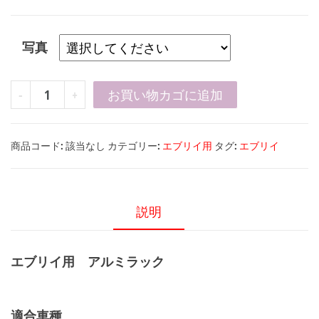
写真
エ
-
+
お買い物カゴに追加
ブ
リ
商品コード:
該当なし
カテゴリー:
エブリイ用
タグ:
エブリイ
イ
用
ア
ル
説明
ミ
ラ
エブリイ用 アルミラック
ッ
＠＠＠
ク
個
適合車種