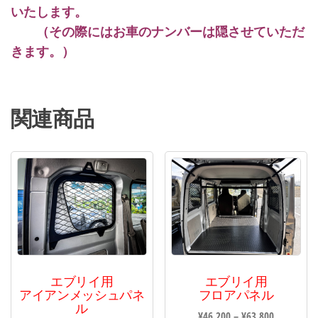
いたします。
・・
（その際にはお車のナンバーは隠させていただ
きます。）
＠＠＠
関連商品
エブリイ用
エブリイ用
アイアンメッシュパネ
フロアパネル
ル
¥
46,200
–
¥
63,800