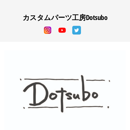
コ
ン
カスタムパーツ工房Dotsubo
テ
ン
ツ
へ
ス
キ
ッ
プ