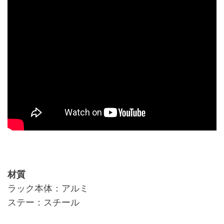
@@@
@@@
材質
ラック本体：アルミ
ステー：スチール
＠＠＠