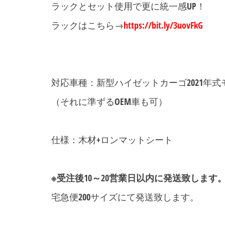
ラックとセット使用で更に統一感UP！
ラックはこちら→
https://bit.ly/3uovFkG
・
・・
対応車種：新型ハイゼットカーゴ2021年式モデル 
（それに準ずるOEM車も可）
仕様：木材+ロンマットシート
※受注後10～20営業日以内に発送致します
宅急便200サイズにて発送致します。