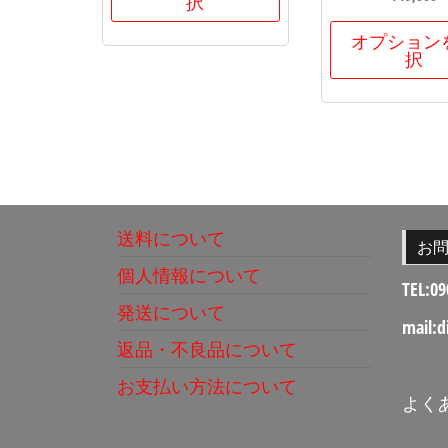
択
オプション
択
送料について
お
個人情報について
TEL:09
発送について
mail:d
返品・不良品について
お支払い方法について
よく