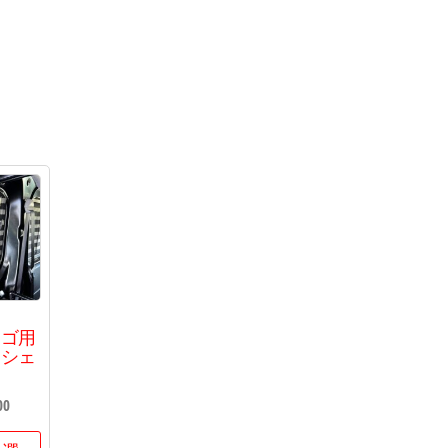
ーゴ用
ムシェ
00