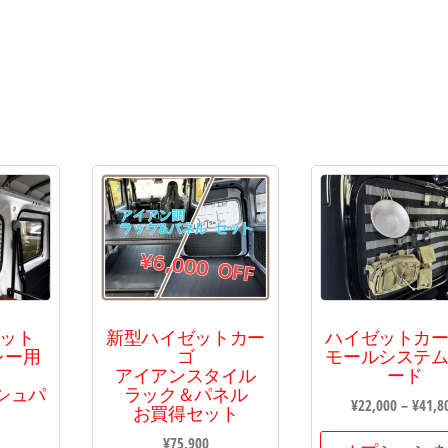
ゼット
新型ハイゼットカー
ハイゼットカ
レー用
ゴ
モールシステ
アイアンスタイル
ード
シュパ
ラック＆パネル
¥
22,000
–
¥
41,8
お買得セット
¥
75,900