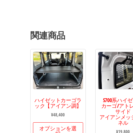
・・・・
関連商品
ハイゼットカーゴラ
S700系ハイ
ック【アイアン調】
カーゴ/アト
サイド
¥
48,400
アイアンメッ
ネル
オプションを選
¥
19,800