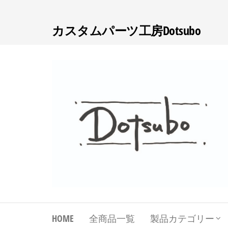
コ
ン
カスタムパーツ工房Dotsubo
テ
ン
ツ
へ
ス
キ
ッ
プ
Dotsubo
DIYパーツ
工房
~Darenidemo
HOME
全商品一覧
製品カテゴリー
Dekiru DIY~