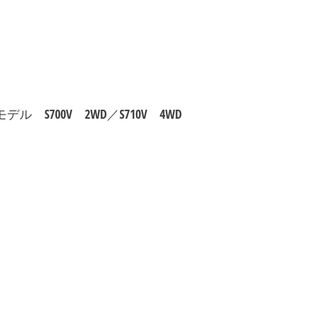
S700V 2WD／S710V 4WD
。