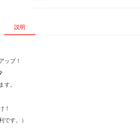
ト
カ
ー
説明
ゴ
3
点
パ
アップ！
ネ
ル
♪
【ア
ます。
イ
ア
ン
け！
調】
利です。）
個