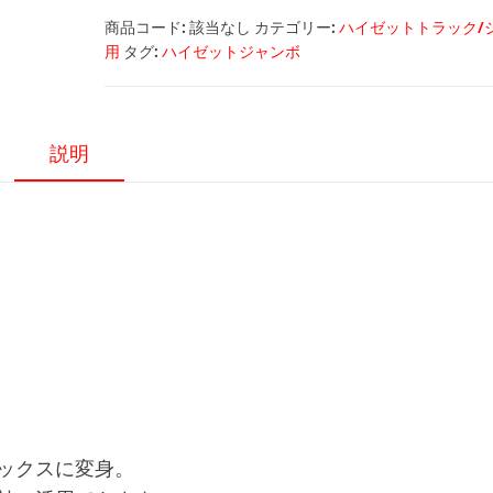
ハ
商品コード:
該当なし
カテゴリー:
ハイゼットトラック/
イ
用
タグ:
ハイゼットジャンボ
ゼ
ッ
ト
説明
ジ
ャ
ン
ボ
用
ア
イ
ア
ン
メ
ッ
ックスに変身。