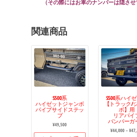
・・
（その際にはお車のナンバーは隠させ
・・
関連商品
S500系
S500系ハイ
ハイゼットジャンボ
【トラック/
パイプサイドステッ
ボ】用
プ
リアパイ
バンパーガ
¥
49,500
¥
44,000
–
¥
47