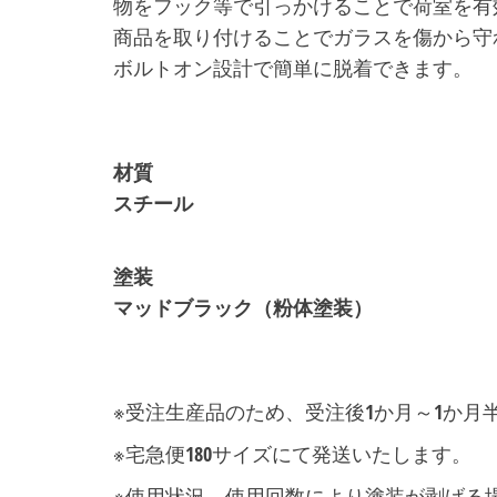
物をフック等で引っかけることで荷室を有
商品を取り付けることでガラスを傷から守
ボルトオン設計で簡単に脱着できます。
・・・
・・・
材質
スチール
・・・
塗装
マッドブラック（粉体塗装）
・・・
・・・
※受注生産品のため、受注後1か月～1か月
※宅急便180サイズにて発送いたします。
※使用状況、使用回数により塗装が剥げる