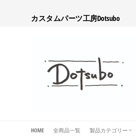
コ
ン
カスタムパーツ工房Dotsubo
テ
ン
ツ
へ
ス
キ
ッ
プ
Dotsubo
DIYパーツ
工房
~Darenidemo
HOME
全商品一覧
製品カテゴリー
Dekiru DIY~