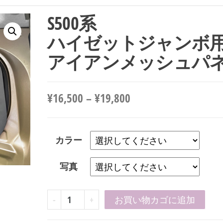
S500系
ハイゼットジャンボ
アイアンメッシュパ
¥
16,500
–
¥
19,800
カラー
写真
S500
-
+
お買い物カゴに追加
系