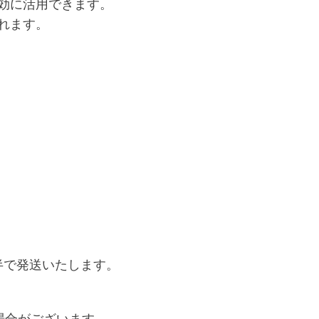
シ
効に活用できます。
ュ
れます。
パ
ネ
ル
個
半で発送いたします。
場合がございます。