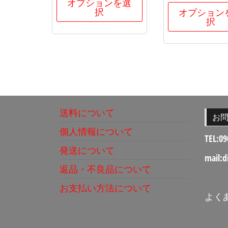
オプションを選
択
オプション
択
送料について
お
個人情報について
TEL:09
発送について
mail:d
返品・不良品について
お支払い方法について
よく