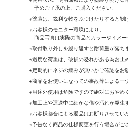
・
予めご了承の上、ご購入ください。
※塗装は、鋭利な物をぶつけたりすると剝
※お客様のモニター環境により、
・
商品写真は実際の商品とカラーやイメー
※取付取り外しを繰り返すと耐荷重が落ち
※過度な荷重は、破損の恐れがある為お止
※定期的にネジの緩みが無いかご確認をお
※商品をお使いになっての事故等による一
※用途外使用は危険ですので絶対におやめ
※加工上や運送中に細かな傷や汚れが発生
※お客様都合による返品はお断りさせてい
※予告なく商品の仕様変更を行う場合がご