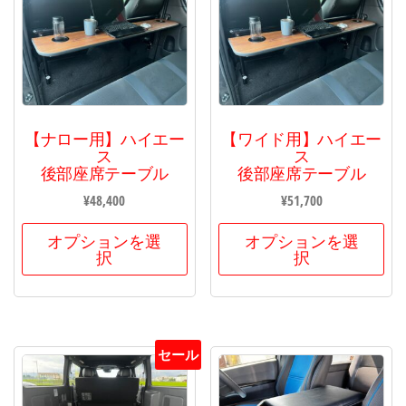
【ナロー用】ハイエー
【ワイド用】ハイエー
ス
ス
後部座席テーブル
後部座席テーブル
¥
48,400
¥
51,700
オプションを選
オプションを選
択
択
セール