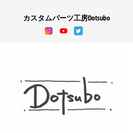
コ
ン
カスタムパーツ工房Dotsubo
テ
ン
ツ
へ
ス
キ
ッ
プ