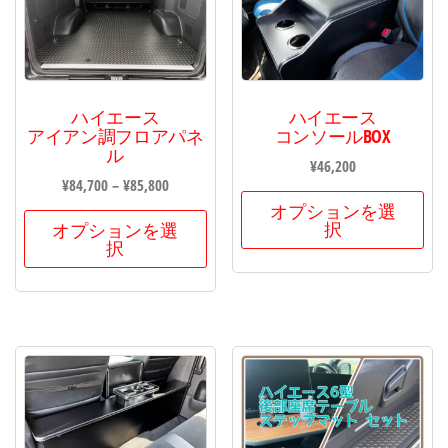
ハイエース
ハイエース
アイアン調フロアパネ
コンソールBOX
ル
¥
46,200
¥
84,700
–
¥
85,800
オプションを選
択
オプションを選
択